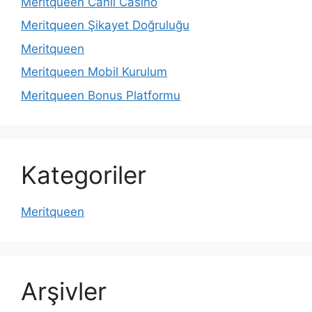
Meritqueen Canlı Casino
Meritqueen Şikayet Doğruluğu
Meritqueen
Meritqueen Mobil Kurulum
Meritqueen Bonus Platformu
Kategoriler
Meritqueen
Arşivler