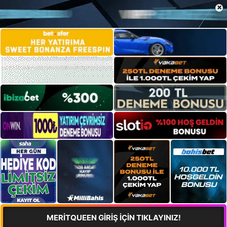
×
MERİTQUEEN GİRİŞ İÇİN TIKLAYINIZ!