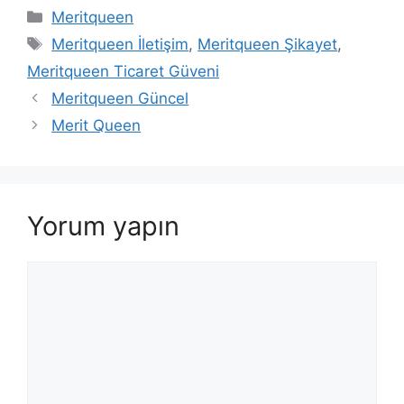
Kategoriler
Meritqueen
Etiketler
Meritqueen İletişim
,
Meritqueen Şikayet
,
Meritqueen Ticaret Güveni
Meritqueen Güncel
Merit Queen
Yorum yapın
Yorum