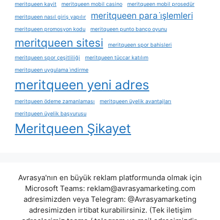
meritqueen kayit
meritqueen mobil casino
meritqueen mobil prosedür
meritqueen para i̇şlemleri
meritqueen nasıl giriş yapılır
meritqueen promosyon kodu
meritqueen punto banço oyunu
meritqueen sitesi
meritqueen spor bahisleri
meritqueen spor çeşitliliği
meritqueen tüccar katılım
meritqueen uygulama i̇ndirme
meritqueen yeni adres
meritqueen ödeme zamanlaması
meritqueen üyelik avantajları
meritqueen üyelik başvurusu
Meritqueen Şikayet
Avrasya'nın en büyük reklam platformunda olmak için
Microsoft Teams:
reklam@avrasyamarketing.com
adresimizden veya Telegram: @Avrasyamarketing
adresimizden irtibat kurabilirsiniz. (Tek iletişim