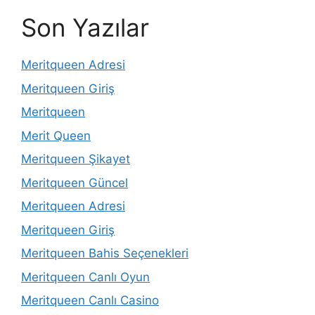
Son Yazılar
Meritqueen Adresi
Meritqueen Giriş
Meritqueen
Merit Queen
Meritqueen Şikayet
Meritqueen Güncel
Meritqueen Adresi
Meritqueen Giriş
Meritqueen Bahis Seçenekleri
Meritqueen Canlı Oyun
Meritqueen Canlı Casino