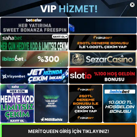
×
MERİTQUEEN GİRİŞ İÇİN TIKLAYINIZ!