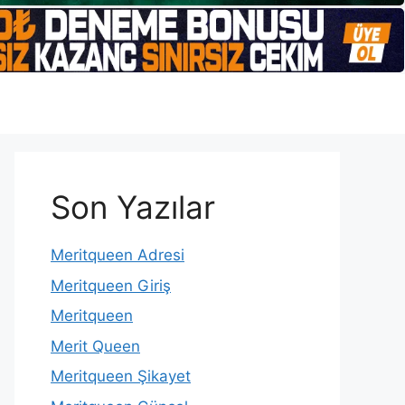
Son Yazılar
Meritqueen Adresi
Meritqueen Giriş
Meritqueen
Merit Queen
Meritqueen Şikayet