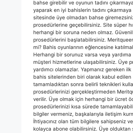
bahse girebilir ve oyunun tadını çıkarmaya
yaparak en iyi bahislerin tadını çıkarma
sitesinde üye olmadan bahse giremezsiniz.
prosedürlerine geçebilirsiniz. Site süper hı
herhangi bir soruna neden olmaz. Güvenilir
prosedürlerini başlatabilirsiniz. Meritqu
mi? Bahis oyunlarının eğlencesine katılmak
Herhangi bir sorunuz varsa veya yardıma ih
müşteri hizmetlerine ulaşabilirsiniz. Üye 
yardımcı olamazlar. Yapmanız gereken ilk şe
bahis sitelerinden biri olarak kabul edilen 
tamamladıktan sonra belirli teknikleri kulla
prosedürlerinizi gerçekleştirmeden Merit
verilir. Üye olmak için herhangi bir ücre
prosedürlerinizi kısa sürede tamamlayabilir
bilgiler vermeniz, başkalarıyla iletişim ku
İhtiyacınız olan tüm bilgilere sahipseniz 
kolayca abone olabilirsiniz. Üye olduktan 