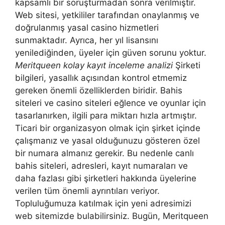
kapsamlı bir soruşturmadan sonra verilmiştir.
Web sitesi, yetkililer tarafından onaylanmış ve
doğrulanmış yasal casino hizmetleri
sunmaktadır. Ayrıca, her yıl lisansını
yenilediğinden, üyeler için güven sorunu yoktur.
Meritqueen kolay kayıt inceleme analizi
Şirketi
bilgileri, yasallık açısından kontrol etmemiz
gereken önemli özelliklerden biridir. Bahis
siteleri ve casino siteleri eğlence ve oyunlar için
tasarlanırken, ilgili para miktarı hızla artmıştır.
Ticari bir organizasyon olmak için şirket içinde
çalışmanız ve yasal olduğunuzu gösteren özel
bir numara almanız gerekir. Bu nedenle canlı
bahis siteleri, adresleri, kayıt numaraları ve
daha fazlası gibi şirketleri hakkında üyelerine
verilen tüm önemli ayrıntıları veriyor.
Topluluğumuza katılmak için yeni adresimizi
web sitemizde bulabilirsiniz. Bugün, Meritqueen