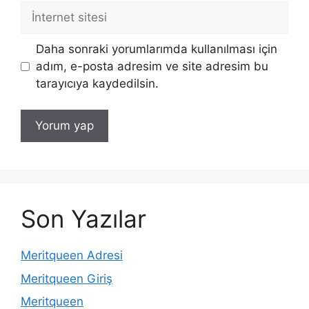
İnternet
sitesi
Daha sonraki yorumlarımda kullanılması için
adım, e-posta adresim ve site adresim bu
tarayıcıya kaydedilsin.
Son Yazılar
Meritqueen Adresi
Meritqueen Giriş
Meritqueen