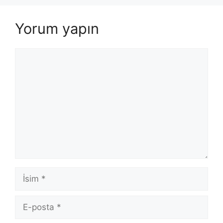
Yorum yapın
Yorum
İsim
E-
posta