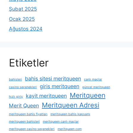
Şubat 2025
Ocak 2025
Ağustos 2024
Etiketler
bahis sitesi meritqueen
bahisleri
canlı maçlar
giris meritqueen
casino seçenekleri
güncel meritqueen
Meritqueen
kayit meritqueen
hızlı giriş
Meritqueen Adresi
Merit Queen
meritqueen bahis fiyatları
meritqueen bahis kapsamı
meritqueen bahisleri
meritqueen canlı maçlar
meritqueen casino seçenekleri
meritqueen com