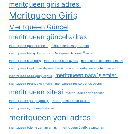
meritqueen giris adresi
Meritqueen Giriş
Meritqueen Güncel
meritqueen güncel adres
meritqueen güncel adresi
meritqueen hesap erişimi
meritqueen hesap kapatma
Meritqueen Hizmet Önemi
meritqueen hızlı giriş
meritqueen hızlı üyelik
meritqueen i̇nceleme analizi
meritqueen kayit
meritqueen mobil casino
meritqueen mobil prosedür
meritqueen para i̇şlemleri
meritqueen nasıl giriş yapılır
meritqueen promosyon kodu
meritqueen punto banço oyunu
meritqueen sitesi
meritqueen spor bahisleri
meritqueen spor çeşitliliği
meritqueen tüccar katılım
meritqueen uygulama i̇ndirme
meritqueen yeni adres
meritqueen ödeme zamanlaması
meritqueen üyelik avantajları