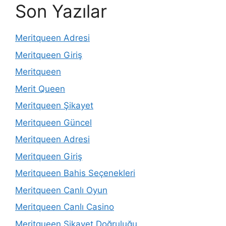
Son Yazılar
Meritqueen Adresi
Meritqueen Giriş
Meritqueen
Merit Queen
Meritqueen Şikayet
Meritqueen Güncel
Meritqueen Adresi
Meritqueen Giriş
Meritqueen Bahis Seçenekleri
Meritqueen Canlı Oyun
Meritqueen Canlı Casino
Meritqueen Şikayet Doğruluğu