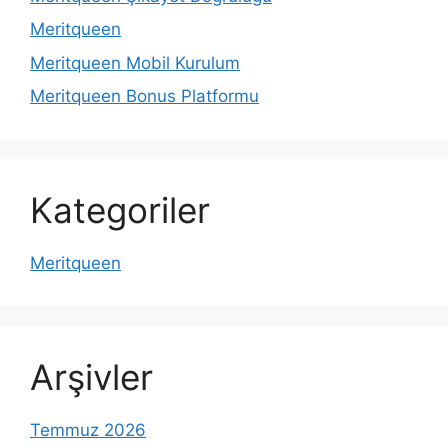
Meritqueen
Meritqueen Mobil Kurulum
Meritqueen Bonus Platformu
Kategoriler
Meritqueen
Arşivler
Temmuz 2026