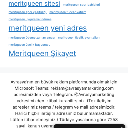
meritqueen sitesi
meritqueen spor bahisleri
meritqueen spor çeşitliliği
meritqueen tüccar katılım
meritqueen uygulama i̇ndirme
meritqueen yeni adres
meritqueen ödeme zamanlaması
meritqueen üyelik avantajları
meritqueen üyelik başvurusu
Meritqueen Şikayet
Avrasya'nın en büyük reklam platformunda olmak için
Microsoft Teams:
reklam@avrasyamarketing.com
adresimizden veya Telegram: @Avrasyamarketing
adresimizden irtibat kurabilirsiniz. (Tek iletişim
adreslerimiz teams / telegram ve mail adresimizdir.
Harici hiçbir iletişim adresimiz bulunmamaktadır.
Lütfen itibar etmeyiniz.) Türkiye yasalarına göre 7258
sayılı kanun uyarınca yasa dışı bahis oynamanın