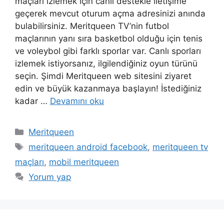
maçları izlemek için canlı destekle iletişime
geçerek mevcut oturum açma adresinizi anında
bulabilirsiniz. Meritqueen TV’nin futbol
maçlarının yanı sıra basketbol olduğu için tenis
ve voleybol gibi farklı sporlar var. Canlı sporları
izlemek istiyorsanız, ilgilendiğiniz oyun türünü
seçin. Şimdi Meritqueen web sitesini ziyaret
edin ve büyük kazanmaya başlayın! İstediğiniz
kadar …
Devamını oku
Kategoriler
Meritqueen
Etiketler
meritqueen android facebook
,
meritqueen tv
maçları
,
mobil meritqueen
Yorum yap